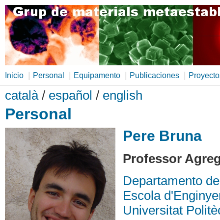
|
|
|
|
Inicio
Personal
Equipamento
Publicaciones
Proyecto
català
/
español
/
english
Personal
Pere Bruna
Professor Agre
Departamento de
Escola d'Enginye
Universitat Polit