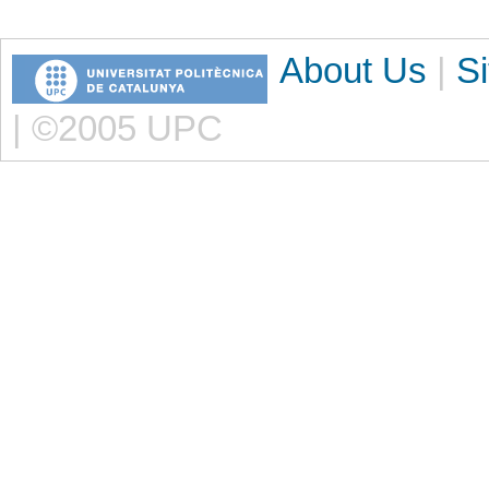
About Us
|
S
| ©2005 UPC